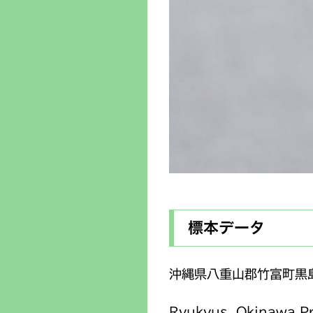
標本データ
沖縄県八重山郡竹富町黒島
Ryukyus, Okinawa Pr