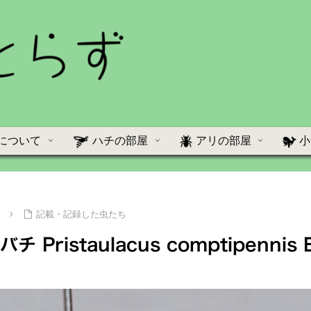
について
ハチの部屋
アリの部屋
小
て
記載・記録した虫たち
ristaulacus comptipennis En