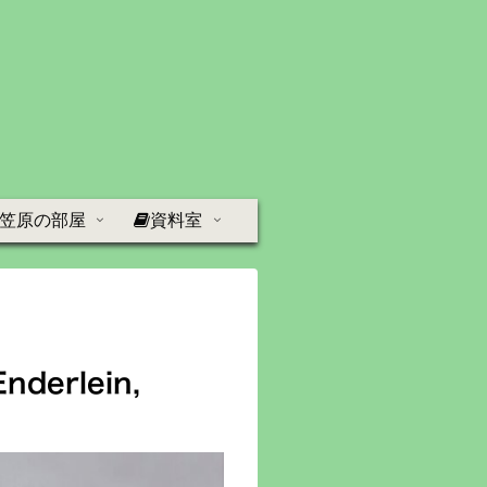
笠原の部屋
資料室
derlein,