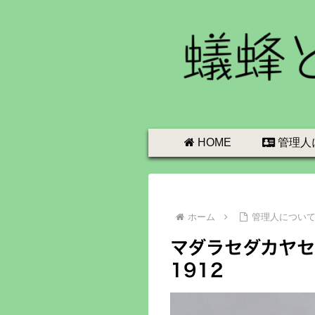
HOME
管理人
ホーム
管理人につい
マダラセダカヤセバチ P
1912