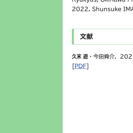
2022, Shunsuke IMA
文献
久末 遊
・今田舜介，202
[
PDF
]