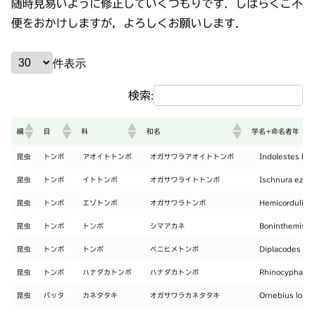
随時見易いように修正していくつもりです．しばらくご不
便をおかけしますが，よろしくお願いします．
件表示
検索:
綱
目
科
和名
学名+命名者年
綱
目
科
和名
学名+命名者年
昆虫
トンボ
アオイトトンボ
オガサワラアオイトトンボ
Indolestes bo
昆虫
トンボ
イトトンボ
オガサワライトトンボ
Ischnura ezoin
昆虫
トンボ
エゾトンボ
オガサワラトンボ
Hemicordulia 
昆虫
トンボ
トンボ
シマアカネ
Boninthemis i
昆虫
トンボ
トンボ
ベニヒメトンボ
Diplacodes bi
昆虫
トンボ
ハナダカトンボ
ハナダカトンボ
Rhinocypha o
昆虫
バッタ
カネタタキ
オガサワラカネタタキ
Ornebius longi