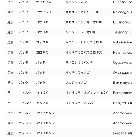
昆虫
バッタ
キリギリス
ムニンツユムシ
Ducetia bonin
昆虫
バッタ
クサヒバリ
オガサワラヒバリモドキ
Rhicnogryllus 
昆虫
バッタ
コオロギ
オガサワラクチキコオロギ
Eulandrevus m
昆虫
バッタ
コオロギ
ムニンエンマコオロギ
Teleogryllus 
昆虫
バッタ
コオロギ
ムニンツヅレサセコオロギ
Valaridictorus
昆虫
バッタ
コロギス
オガサワラコバネコロギス
Neanias ogasa
昆虫
バッタ
バッタ
マボロシオオバッタ
Ogasawaracris 
昆虫
バッタ
バッタ
オガサワライナゴ
Oxya ogasawar
昆虫
バッタ
バッタ
アニジマイナゴ
Boninoxya ani
昆虫
カメムシ
ヨコバイ
オガサワラアオズキンヨコバイ
Batracomorphu
昆虫
カメムシ
アメンボ
オガサワラアメンボ
Neogerris bon
昆虫
カメムシ
アワフキムシ
Aphrophora bi
昆虫
カメムシ
アワフキムシ
Aphrophora bi
昆虫
カメムシ
アワフキムシ
Ikedana latip