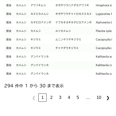
昆虫
カメムシ
アワフキムシ
オガサワラハナダカアワフキ
Hiraphora lon
昆虫
カメムシ
カスミカメムシ
オガサワラチャイロカスミカメ
Lygocorias bo
昆虫
カメムシ
カタビロアメンボ
ケブカオヨギカタビロアメンボ
Xiphovelia bon
昆虫
カメムシ
カメムシ
ルリカメムシ
Plautia splend
昆虫
カメムシ
キジラミ
ムニンヤツデキジラミ
Cacopsylla bo
昆虫
カメムシ
キジラミ
チャマダラキジラミ
Cacopsylla ma
昆虫
カメムシ
グンバイウンカ
Kallitaxila au
昆虫
カメムシ
グンバイウンカ
Kallitaxila cri
昆虫
カメムシ
グンバイウンカ
Kallitaxila su
294 件中 1 から 30 まで表示
…
1
2
3
4
5
10
❮
❯