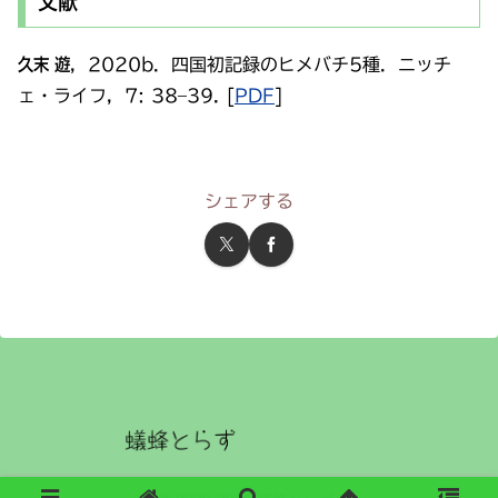
文献
久末 遊
，2020b．四国初記録のヒメバチ5種．ニッチ
ェ・ライフ，7: 38–39. [
PDF
]
シェアする