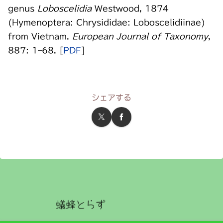
genus
Loboscelidia
Westwood, 1874
(Hymenoptera: Chrysididae: Loboscelidiinae)
from Vietnam.
European Journal of Taxonomy
,
887: 1–68. [
PDF
]
シェアする