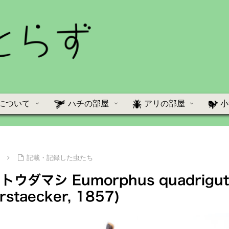
について
ハチの部屋
アリの部屋
小
て
記載・記録した虫たち
ダマシ Eumorphus quadrigutt
rstaecker, 1857)