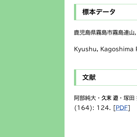
標本データ
鹿児島県霧島市霧島連山，
Kyushu, Kagoshima Pr
文献
阿部純大・
久末 遊
・塚田
(164): 124. [
PDF
]