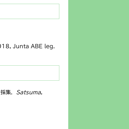
018, Junta ABE leg.
で採集．
Satsuma
，