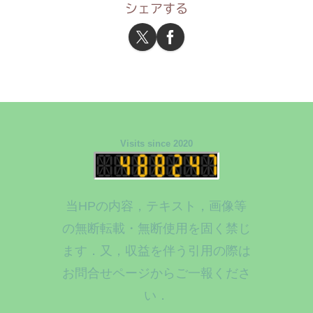
シェアする
Visits since 2020
当HPの内容，テキスト，画像等
の無断転載・無断使用を固く禁じ
ます．又，収益を伴う引用の際は
お問合せページからご一報くださ
い．