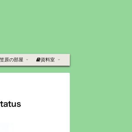
笠原の部屋
資料室
atus