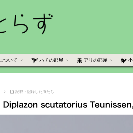
について
ハチの部屋
アリの部屋
小
て
記載・記録した虫たち
lazon scutatorius Teunissen