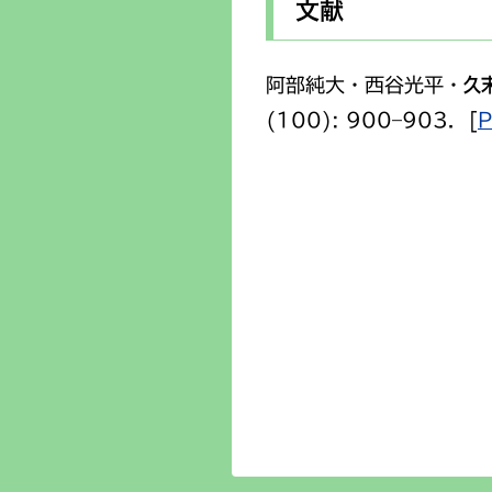
文献
阿部純大・西谷光平・
久
(100): 900–903．[