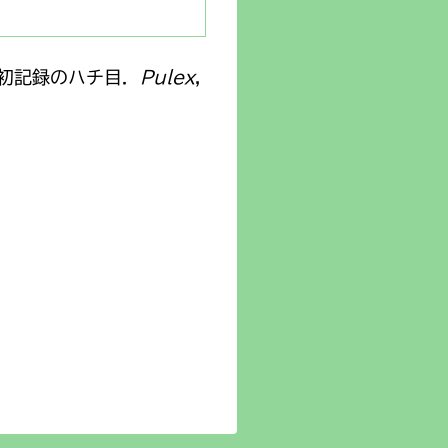
初記録のハチ目．
Pulex
,