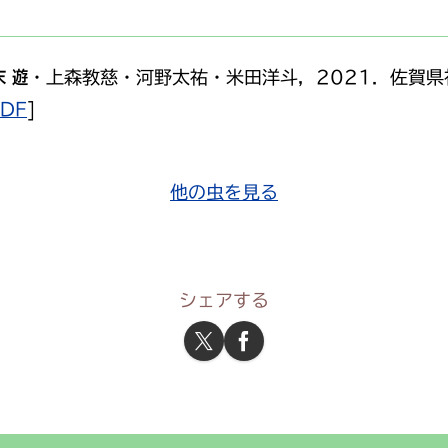
末 遊
・上森教慈・河野太祐・米田洋斗，2021．佐賀県
PDF
]
他の虫を見る
シェアする