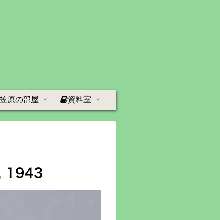
笠原の部屋
資料室
, 1943