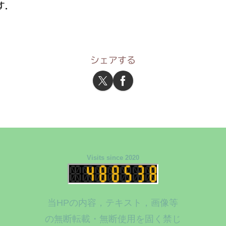
す．
シェアする
Visits since 2020
当HPの内容，テキスト，画像等
の無断転載・無断使用を固く禁じ